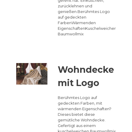
gefehlt hat. Einkuscheln,
zurücklehnen und
genießen.Berühmtes Logo
auf gedeckten
FarbenWärmenden
EigenschaftenKuschelweicher
Baumwollmix
Wohndecke
mit Logo
Berühmtes Logo auf
gedeckten Farben, mit
wärmenden Eigenschaften?
Dieses bietet diese
gemütliche Wohndecke.
Gefertigt aus einem
kuschelweichen Baumwollmix