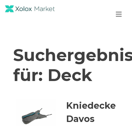
Zum
Inhalt
Nav
springen
ums
Suchergebni
für:
Deck
Kniedecke
Davos